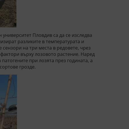
н университет Пловдив са да се изследва
лизират разликите в температурата и
е сензори на три места в редовете, чрез
 фактори върху лозовото растение. Наред
 патогените при лозята през годината, а
сортове грозде.