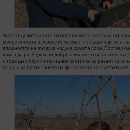
Част от целите, които си поставихме с екипа на Аграре
микроклимата в лозовите масиви, но също и да се ана
влажността на въздуха над и в самите лози. Поставихм
които да разберем по-добре влиянието на посочените
с това ще получим по-пълна картинка за развитието на
също и за протичането на фенофазите за съответните 