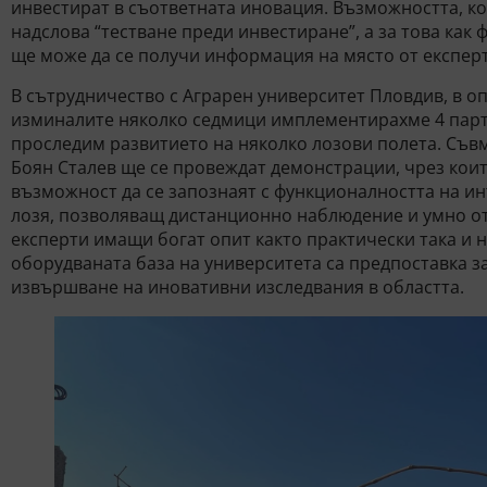
инвестират в съответната иновация. Възможността, ко
надслова “тестване преди инвестиране”, а за това ка
ще може да се получи информация на място от експерт
В сътрудничество с Аграрен университет Пловдив, в оп
изминалите няколко седмици имплементирахме 4 парт
проследим развитието на няколко лозови полета. Съвме
Боян Сталев ще се провеждат демонстрации, чрез кои
възможност да се запознаят с функционалността на ин
лозя, позволяващ дистанционно наблюдение и умно от
експерти имащи богат опит както практически така и 
оборудваната база на университета са предпоставка з
извършване на иновативни изследвания в областта.