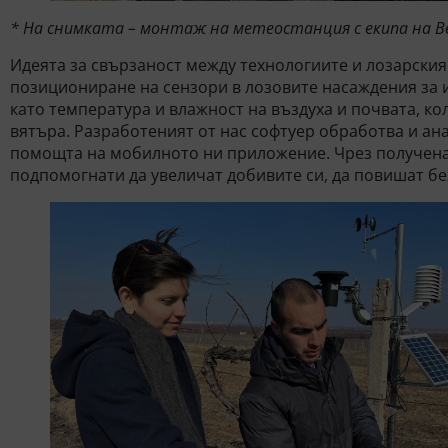
* На снимката – монтаж на метеостанция с екипа на Bev
Идеята за свързаност между технологиите и лозарския
позициониране на сензори в лозовите насаждения за
като температура и влажност на въздуха и почвата, ко
вятъра. Разработеният от нас софтуер обработва и ан
помощта на мобилното ни приложение. Чрез получен
подпомогнати да увеличат добивите си, да повишат бе