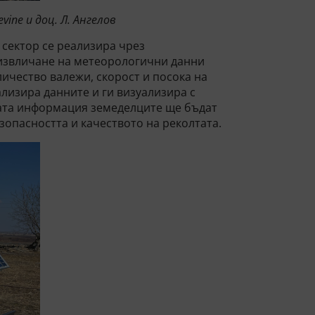
ine и доц. Л. Ангелов
 сектор се реализира чрез
 извличане на метеорологични данни
личество валежи, скорост и посока на
ализира данните и ги визуализира с
ата информация земеделците ще бъдат
зопасността и качеството на реколтата.