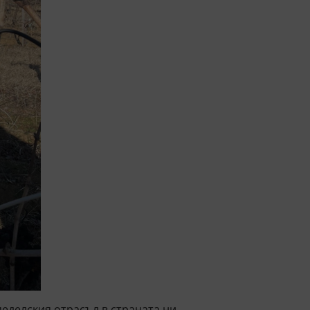
еделския отрасъл в страната ни