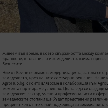
Живеем във време, в което свързаността между компа
браншове, в това число и земеделието, взимат превес
бизнесите.
Ние от Bevine вярваме в модернизацията, затова се с
земеделието, чрез нашите софтуерни решения. Нашите
AgroHub.bg, с които влязохме в колаборация към AgroD
момента партнираме успешно. Целта е да се създаде 
земеделския сектор, учени и професионалисти в сфера
земеделските стопани ще бъдат представени различни
преценят коя от тях е най-подходяща за земеделието, 