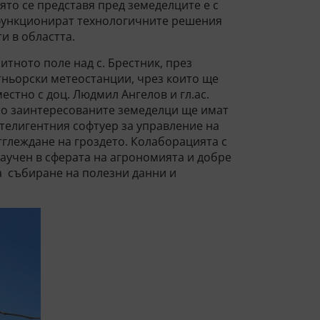
ято се представя пред земеделците е с
к функционират технологичните решения
и в областта.
итното поле над с. Брестник, през
ньорски метеостанции, чрез които ще
стно с доц. Людмил Ангелов и гл.ас.
то заинтересованите земеделци ще имат
телигентния софтуер за управление на
глеждане на гроздето. Колаборацията с
научен в сферата на агрономията и добре
а събиране на полезни данни и