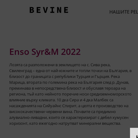
НАШИТЕ РЕ
Enso Syr&M 2022
Лозята са разположени в землището на с. Сива река,
Свиленград – една от най-южните и топли точки на България, в
близост до границата с републики Турция и Гърция. Река
Марица, втората по големина река на България след р. Дунав,
преминава в непосредствена близост и обуславя тероара на
региона, тъй като нейното поречие носи средиземноморското
влияние върху климата. 10 дка Сира и 4 дка Малбек са
насажденията на Сийуайнс Спирит, а целта е производство на
висококачествени червени вина. Почвите са предимно
алувиално-ливадни, които се характеризират с дебел хумусен
хоризонт, като ежегодно натрупват минерални вещества.