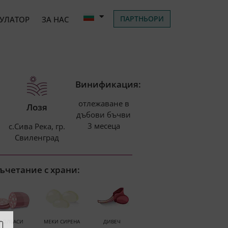
ПАРТНЬОРИ
УЛАТОР
ЗА НАС
Винификация:
отлежаване в
Лозя
дъбови бъчви
3 месеца
с.Сива Река, гр.
Свиленград
ъчетание с храни:
КОЛБАСИ
МЕКИ СИРЕНА
ДИВЕЧ