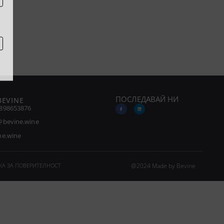
ПОСЛЕДАВАЙ НИ
BEVINE
898653876
@bevine.wine
ne.wine
А ЗА ПОВЕРИТЕЛНОСТ
@2024 Made by Bevine