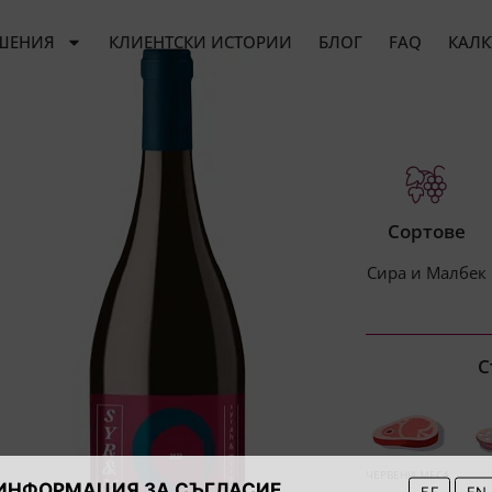
ШЕНИЯ
КЛИЕНТСКИ ИСТОРИИ
БЛОГ
FAQ
КАЛК
Сортове
Сира и Малбек
С
ЧЕРВЕНИ МЕСА
ИНФОРМАЦИЯ ЗА СЪГЛАСИЕ
БГ
EN