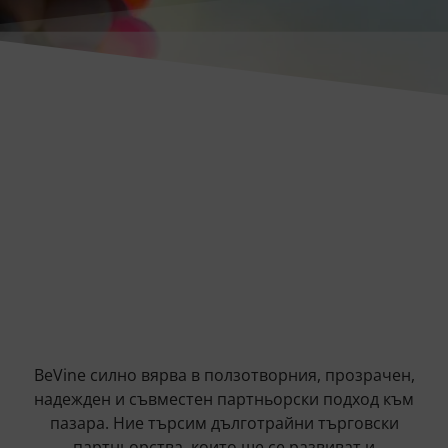
BeVine силно вярва в ползотворния, прозрачен,
надежден и съвместен партньорски подход към
пазара. Ние търсим дълготрайни търговски
партньорства, които ще се развиват и