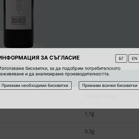
ИНФОРМАЦИЯ ЗА СЪГЛАСИЕ
БГ
EN
ormation
Използваме бисквитки, за да подобрим потребителското
изживяване и да анализираме производителността.
100 ml
Приемам необходими бисквитки
Приемам всички бисквитки
331 kJ/79 kcal
1,1g
s
0,3g