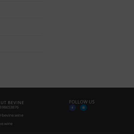
FOLLOW US
UT BEVINE
898653876
@bevine.wine
ne.wine