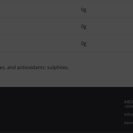
0g
0g
0g
es, and antioxidants: sulphites.
ABO
+359
info
bevi