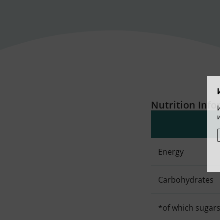
Nutrition Inf
Energy
Carbohydrates
*of which sugar