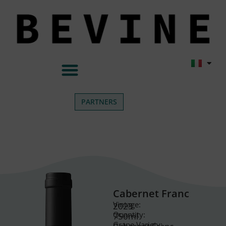
PARTNERS
Cabernet Franc
Vintage:
2023
Quantity:
750ml
Grape Variety: