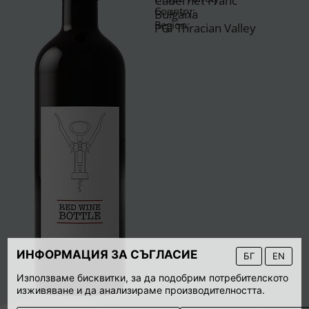
Cabernet Franc
Country:
Bulgaria
Region:
PGI Thracian Valley
ИНФОРМАЦИЯ ЗА СЪГЛАСИЕ
БГ
EN
Използваме бисквитки, за да подобрим потребителското
изживяване и да анализираме производителността.