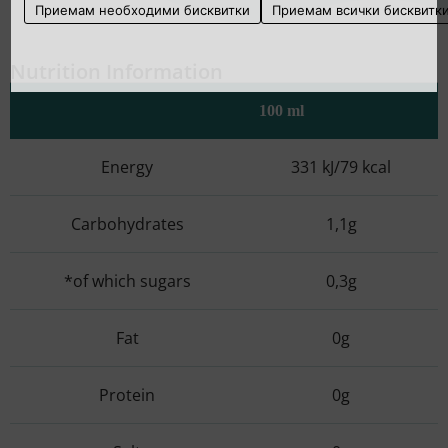
Приемам необходими бисквитки
Приемам всички бисквитк
Nutrition Information
100 ml
Energy
331 kJ/79 kcal
Carbohydrates
1,1g
*of which sugars
0,3g
Fat
0g
Protein
0g