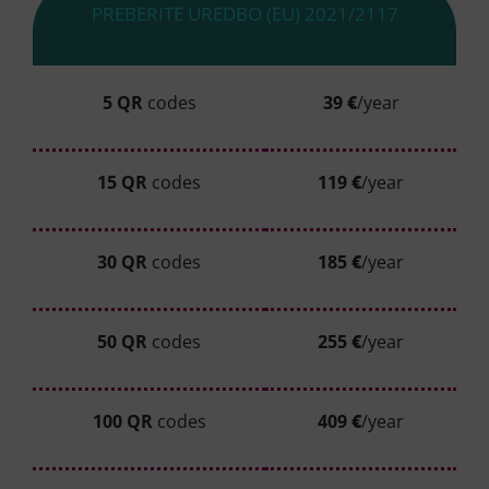
PREBERITE UREDBO (EU) 2021/2117
5 QR
codes
39
€
/year
15 QR
codes
119
€
/year
30 QR
codes
185
€
/year
50 QR
codes
255
€
/year
100 QR
codes
409
€
/year