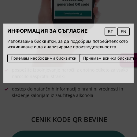
ИНФОРМАЦИЯ ЗА СЪГЛАСИЕ
БГ
EN
Използваме бисквитки, за да подобрим потребителското
изживяване и да анализираме производителността.
Приемам необходими бисквитки
Приемам всички бисквитк
FAQ
pospešite izpolnjevanje naročil z enotno etiketo za vsako
naročilo nasprotni stranki
dostop do natančnih informacij o hranilni vrednosti in
sledenje kalorijam iz zaužitega alkohola
CENIK KODE QR BEVINE